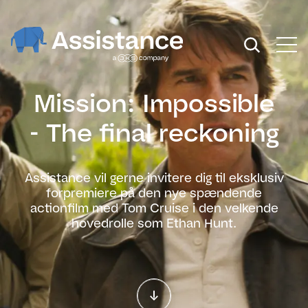
Mission: Impossible
- The final reckoning
Assistance vil gerne invitere dig til eksklusiv
forpremiere på den nye spændende
actionfilm med Tom Cruise i den velkende
hovedrolle som Ethan Hunt.