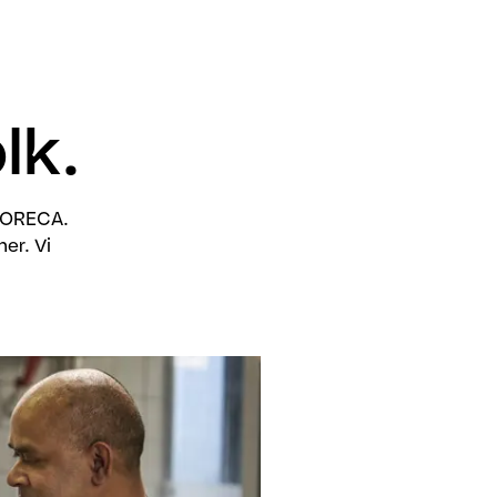
lk.
l HORECA.
er. Vi