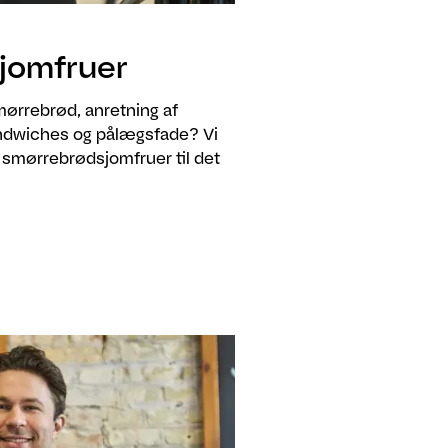
jomfruer
smørrebrød, anretning af
sandwiches og pålægsfade? Vi
 smørrebrødsjomfruer til det