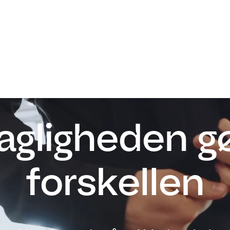
Find job
Find personale
Speci
agligheden g
forskellen