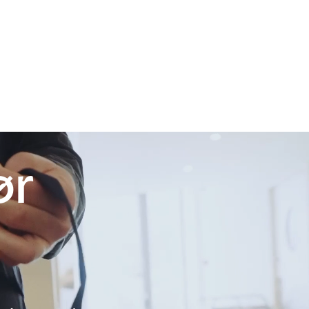
Opret CV
Timesedler/timesheets
aler
Om os
Kontakt
ør