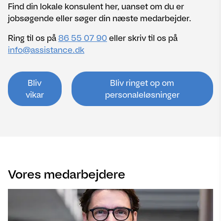
Find din lokale konsulent her, uanset om du er
jobsøgende eller søger din næste medarbejder.
Ring til os på
86 55 07 90
eller skriv til os på
info@assistance.dk
Bliv
Bliv ringet op om
vikar
personaleløsninger
Vores medarbejdere