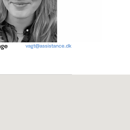
nge
vagt@assistance.dk