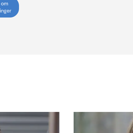
p om
inger