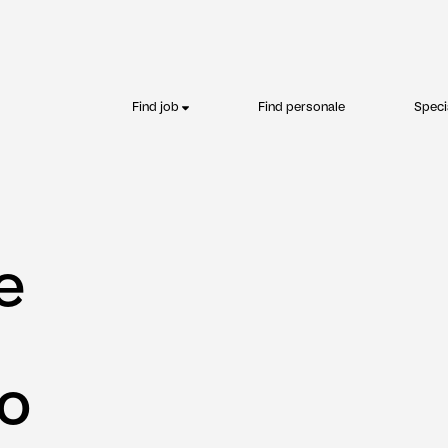
Find job
Find personale
Speci
e
o