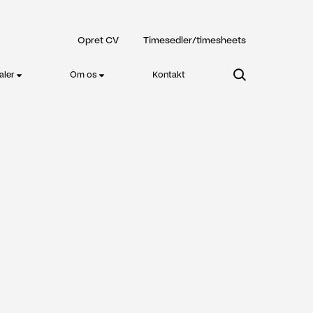
Opret CV
Timesedler/timesheets
aler
Om os
Kontakt