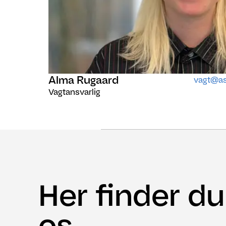
Alma Rugaard
vagt@as
Vagtansvarlig
Her finder du
os