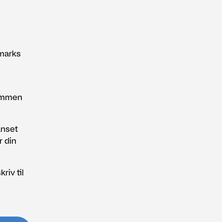
marks
sammen
anset
r din
kriv til