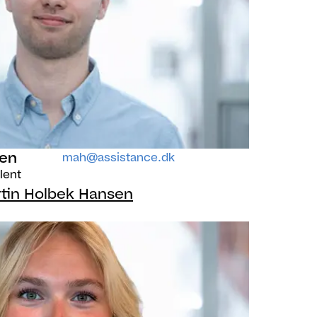
sen
mah@assistance.dk
lent
tin Holbek Hansen