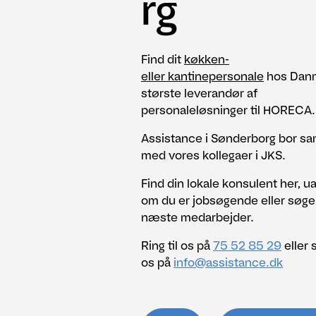
rg
Find dit
køkken-
eller kantinepersonale
hos Dan
største leverandør af
personaleløsninger til HORECA.
Assistance i Sønderborg bor 
med vores kollegaer i JKS.
Find din lokale konsulent her, u
om du er jobsøgende eller søge
næste medarbejder.
Ring til os på
75 52 85 29
eller s
os på
info@assistance.dk