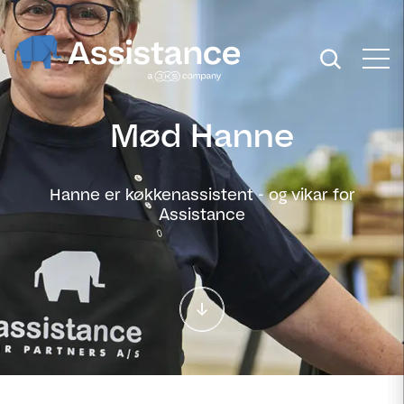
Mød Hanne
Hanne er køkkenassistent - og vikar for
Assistance