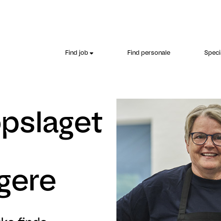
Find job
Find personale
Speci
opslaget
gere