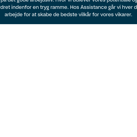
dret indenfor en tryg ramme. Hos Assistance går vi hver 
arbejde for at skabe de bedste vilkår for vores vikarer.
Vi er lokale og
nationale
Med lokale konsulenter og kunder i hele
landet har du som vikar hos Assistance
mulighed for at arbejde lige der, hvor du
ønsker.