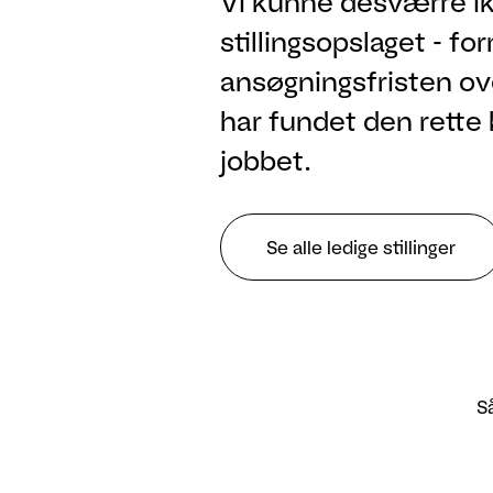
Vi kunne desværre ik
stillingsopslaget - fo
ansøgningsfristen ove
har fundet den rette 
jobbet.
Se alle ledige stillinger
Så