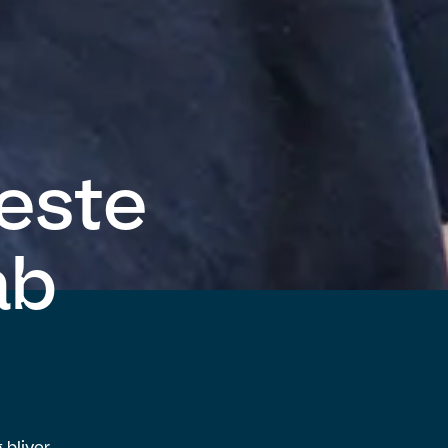
este
ab
 bliver