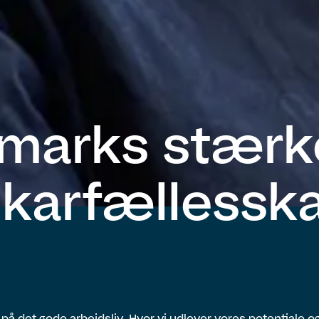
marks stærk
ikarfællessk
r på det gode arbejdsliv. Hvor vi udlever vores potentiale og