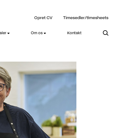
Opret CV
Timesedler/timesheets
aler
Om os
Kontakt