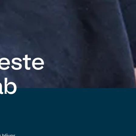
este
ab
 bliver