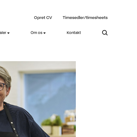
Opret CV
Timesedler/timesheets
aler
Om os
Kontakt