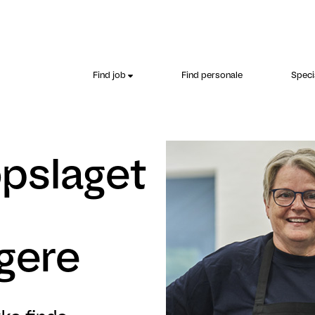
Find job
Find personale
Speci
opslaget
gere