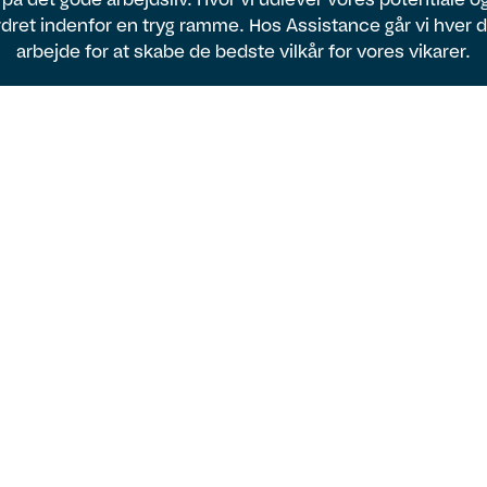
dret indenfor en tryg ramme. Hos Assistance går vi hver 
arbejde for at skabe de bedste vilkår for vores vikarer.
Vi er lokale og
nationale
Med lokale konsulenter og kunder i hele
landet har du som vikar hos Assistance
mulighed for at arbejde lige der, hvor du
ønsker.