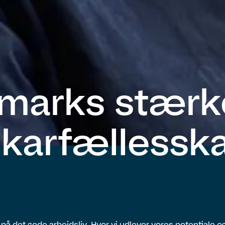
marks stærk
ikarfællessk
r på det gode arbejdsliv. Hvor vi udlever vores potentiale og