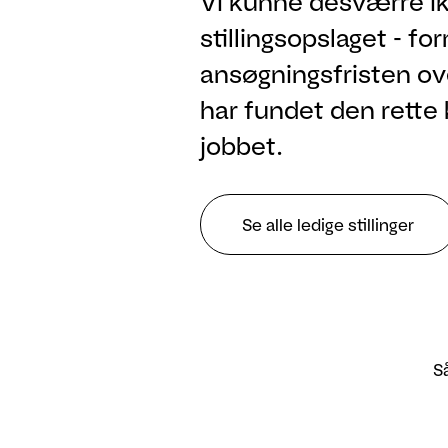
Vi kunne desværre ik
stillingsopslaget - fo
ansøgningsfristen ove
har fundet den rette 
jobbet.
Se alle ledige stillinger
Så