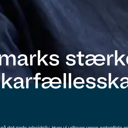
marks stærk
ikarfællessk
r på det gode arbejdsliv. Hvor vi udlever vores potentiale og