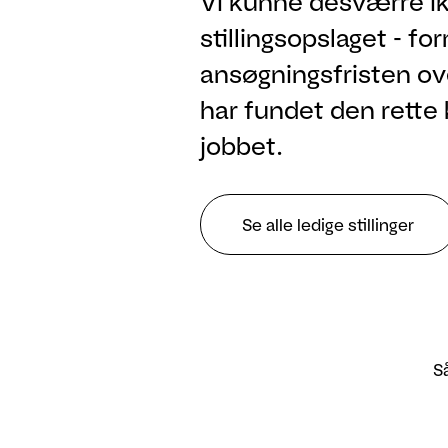
Vi kunne desværre ik
stillingsopslaget - fo
ansøgningsfristen ove
har fundet den rette 
jobbet.
Se alle ledige stillinger
Så