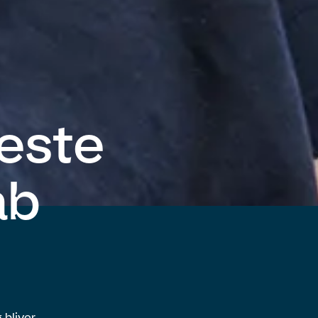
este
ab
 bliver