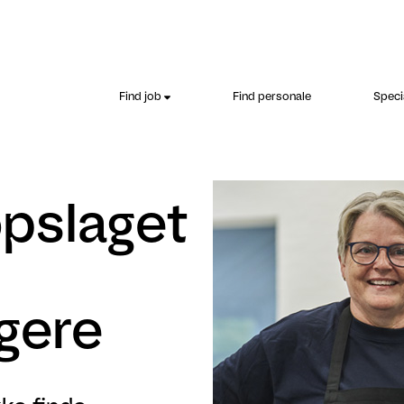
Find job
Find personale
Speci
opslaget
gere