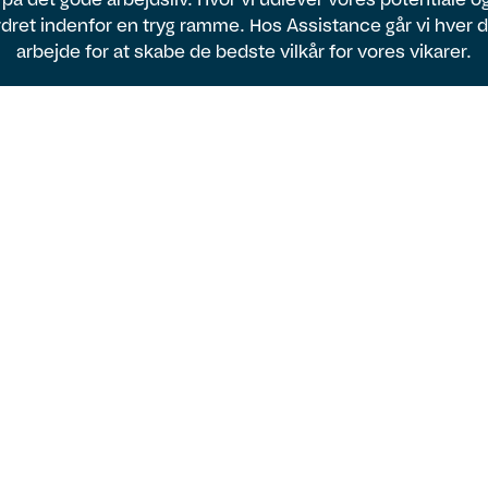
dret indenfor en tryg ramme. Hos Assistance går vi hver 
arbejde for at skabe de bedste vilkår for vores vikarer.
Vi er lokale og
nationale
Med lokale konsulenter og kunder i hele
landet har du som vikar hos Assistance
mulighed for at arbejde lige der, hvor du
ønsker.