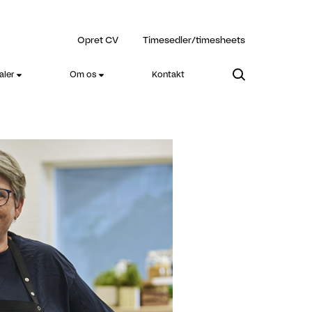
Opret CV
Timesedler/timesheets
aler
Om os
Kontakt