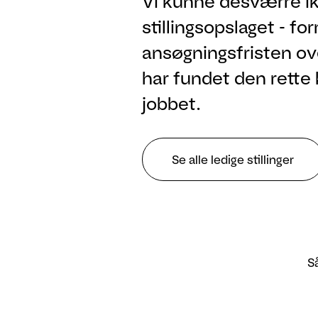
Vi kunne desværre ik
stillingsopslaget - fo
ansøgningsfristen ove
har fundet den rette 
jobbet.
Se alle ledige stillinger
Så