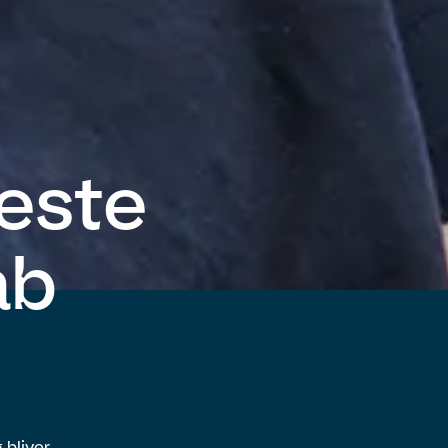
este
ab
 bliver