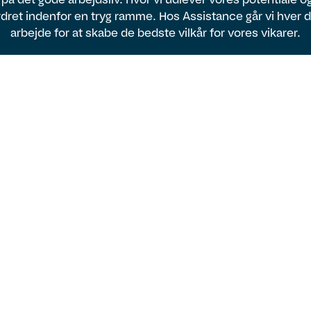
dret indenfor en tryg ramme. Hos Assistance går vi hver 
arbejde for at skabe de bedste vilkår for vores vikarer.
Vi er lokale og
nationale
Med lokale konsulenter og kunder i hele
landet har du som vikar hos Assistance
mulighed for at arbejde lige der, hvor du
ønsker.