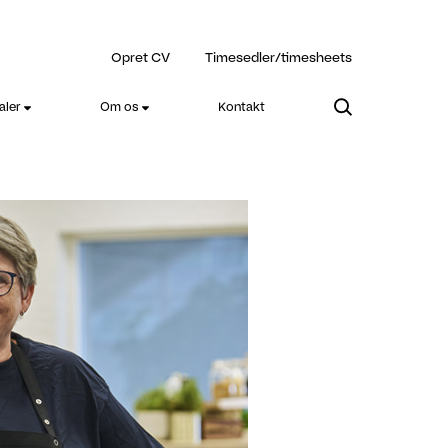
Opret CV
Timesedler/timesheets
aler
Om os
Kontakt