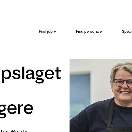
Find job
Find personale
Speci
opslaget
gere