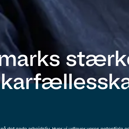
marks stærk
ikarfællessk
r på det gode arbejdsliv. Hvor vi udlever vores potentiale og