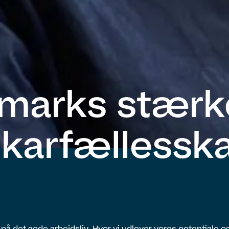
marks stærk
ikarfællessk
r på det gode arbejdsliv. Hvor vi udlever vores potentiale og