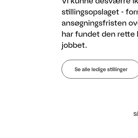
Vi kunne desværre ik
stillingsopslaget - fo
ansøgningsfristen ove
har fundet den rette 
jobbet.
Se alle ledige stillinger
Så