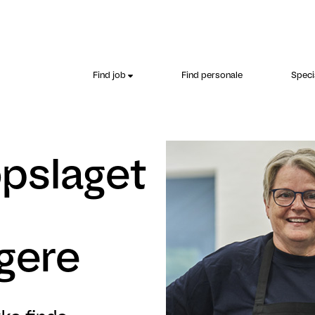
Find job
Find personale
Speci
opslaget
gere