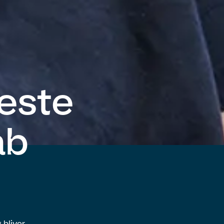
este
ab
 bliver