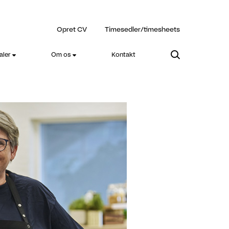
Opret CV
Timesedler/timesheets
aler
Om os
Kontakt