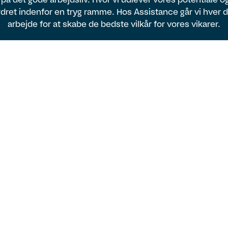
dret indenfor en tryg ramme. Hos Assistance går vi hver 
arbejde for at skabe de bedste vilkår for vores vikarer.
Vi er lokale og
nationale
Med lokale konsulenter og kunder i hele
landet har du som vikar hos Assistance
mulighed for at arbejde lige der, hvor du
ønsker.