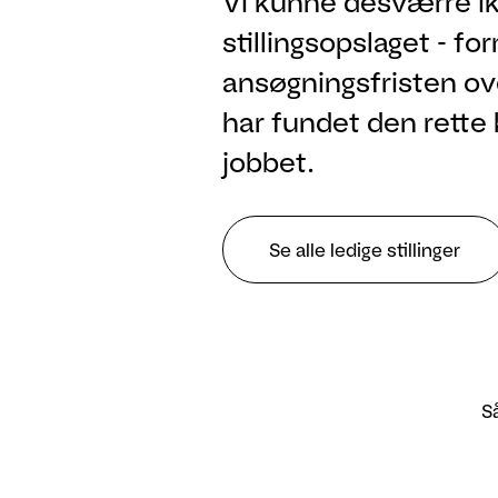
Vi kunne desværre ik
stillingsopslaget - fo
ansøgningsfristen ove
har fundet den rette 
jobbet.
Se alle ledige stillinger
Så