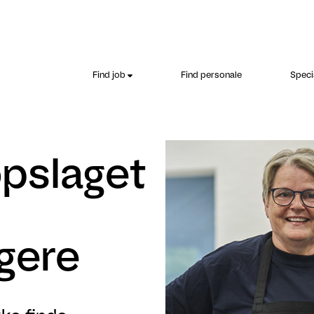
Find job
Find personale
Speci
opslaget
gere