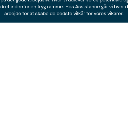
dret indenfor en tryg ramme. Hos Assistance går vi hver 
arbejde for at skabe de bedste vilkår for vores vikarer.
Vi er lokale og
nationale
Med lokale konsulenter og kunder i hele
landet har du som vikar hos Assistance
mulighed for at arbejde lige der, hvor du
ønsker.