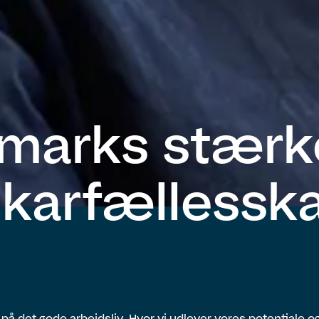
marks stærk
ikarfællessk
r på det gode arbejdsliv. Hvor vi udlever vores potentiale og