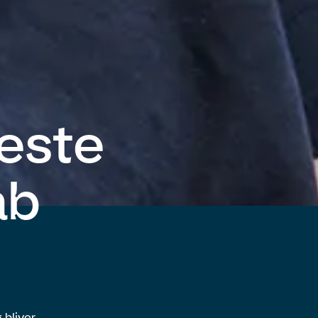
este
ab
 bliver