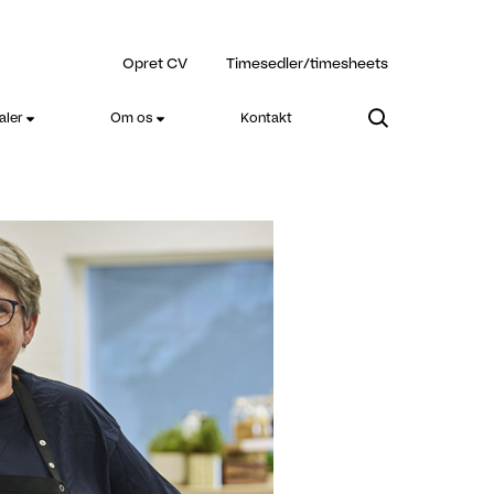
Opret CV
Timesedler/timesheets
aler
Om os
Kontakt