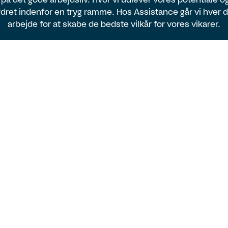
dret indenfor en tryg ramme. Hos Assistance går vi hver 
arbejde for at skabe de bedste vilkår for vores vikarer.
Vi er lokale og
nationale
Med lokale konsulenter og kunder i hele
landet har du som vikar hos Assistance
mulighed for at arbejde lige der, hvor du
ønsker.