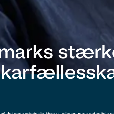
marks stærk
ikarfællessk
r på det gode arbejdsliv. Hvor vi udlever vores potentiale og