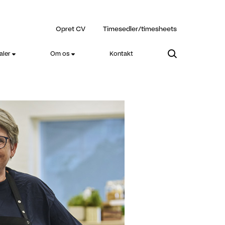
Opret CV
Timesedler/timesheets
aler
Om os
Kontakt