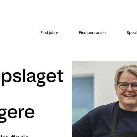
Find job
Find personale
Speci
opslaget
gere