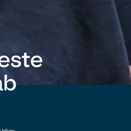
este
ab
 bliver