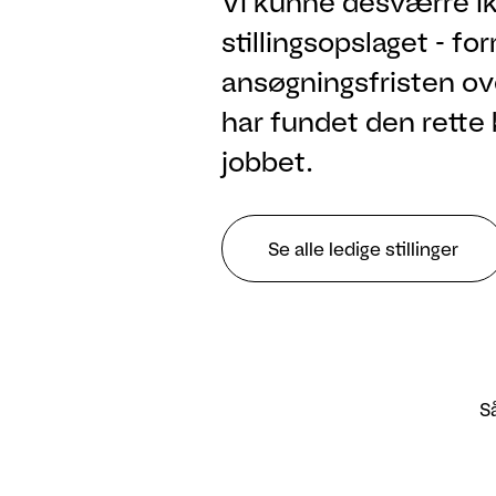
Vi kunne desværre ik
stillingsopslaget - fo
ansøgningsfristen ove
har fundet den rette 
jobbet.
Se alle ledige stillinger
Så